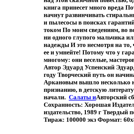
над этой сказочной повестью, 
книга принесет много вреда По
начнут развинчивать стиральн
и пылесосы в поисках гарантий
током По моим сведениям, во в
ни одного глупого мальчика ил
надежды И это несмотря на то, 
ее и умнейте! Потому что у га
многому: они веселые, мастеро
Автор Эдуард Успенский Эдуар
году Творческий путь он начина
Аркановым вышло несколько ю
признанию, в детскую литерату
начали.
Салаты и
Авторский с
Сохранность: Хорошая Издате
издательство, 1989 г Твердый п
Тираж: 100000 экз Формат: 60x