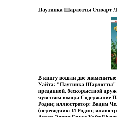
Паутинка Шарлотты Стюарт Ли
В книгу вошли две знаменитые
Уайта: "Паутинка Шарлотты" 
преданной, бескорыстной друж
чувством юмора Содержание П
Родин; иллюстратор: Вадим Че
(переводчик: И Родин; иллюстр