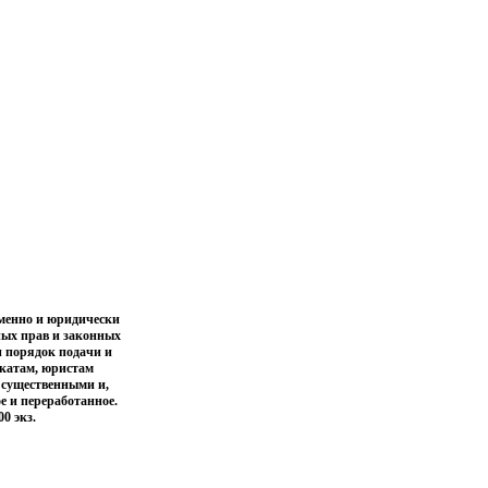
еменно и юридически
ных прав и законных
и порядок подачи и
окатам, юристам
 существенными и,
е и переработанное.
0 экз.