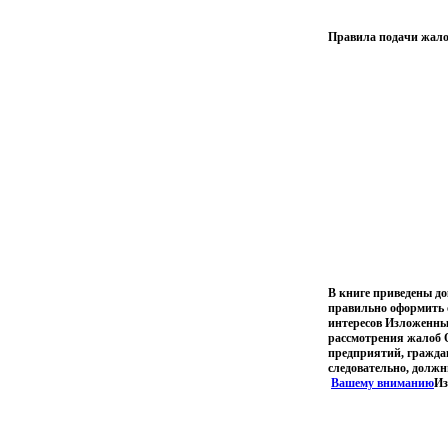
Правила подачи жало
В книге приведены до
правильно оформить о
интересов Изложенные
рассмотрения жалоб О
предприятий, гражда
следовательно, должн
Вашему вниманию
Из