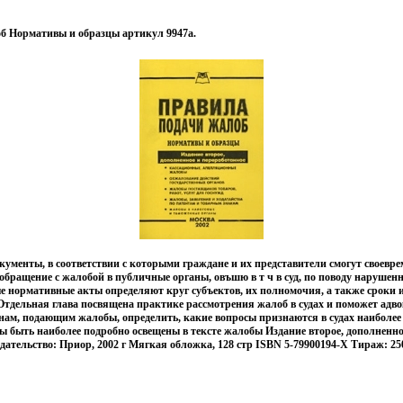
б Нормативы и образцы артикул 9947a.
кументы, в соответствии с которыми граждане и их представители смогут своевр
бращение с жалобой в публичные органы, овъшю в т ч в суд, по поводу нарушен
 нормативные акты определяют круг субъектов, их полномочия, а также сроки 
тдельная глава посвящена практике рассмотрения жалоб в судах и поможет адв
нам, подающим жалобы, определить, какие вопросы признаются в судах наиболее
ы быть наиболее подробно освещены в тексте жалобы Издание второе, дополненно
дательство: Приор, 2002 г Мягкая обложка, 128 стр ISBN 5-79900194-X Тираж: 250