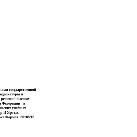
нами государственной
 адвокатуры и
ль решений высших
й Федерации - в
ических учебных
ор И Яртых.
экз Формат: 60x88/16