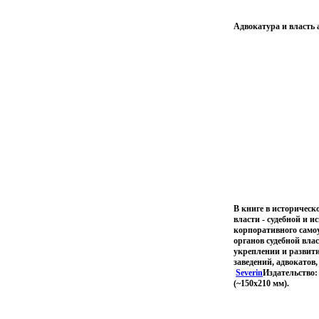
Адвокатура и власть 
В книге в историческ
власти - судебной и 
корпоративного само
органов судебной вла
укреплении и развити
заведений, адвокатов
Severin
Издательство:
(~150x210 мм).