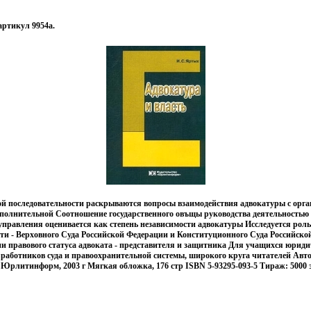
артикул 9954a.
ой последовательности раскрываются вопросы взаимодействия адвокатуры с орга
исполнительной Соотношение государственного овъщы руководства деятельностью
управления оценивается как степень независимости адвокатуры Исследуется ро
сти - Верховного Суда Российской Федерации и Конституционного Суда Российско
и правового статуса адвоката - представителя и защитника Для учащихся юрид
, работников суда и правоохранительной системы, широкого круга читателей Авт
 Юрлитинформ, 2003 г Мягкая обложка, 176 стр ISBN 5-93295-093-5 Тираж: 5000 