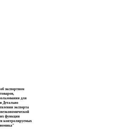
 об экспортном
товаров,
пользования для
ки Детально
твлении экспорта
шнеэкономической
щих функции
сти контролируемых
ономика"