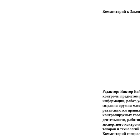
Комментарий к Закону
Редактор: Виктор Ва
контроле, предметом 
информации, работ, у
создания оружия масс
разъясняются правила
контролируемых това
деятельности, работ
экспортного контрол
товаров и технологи
Комментарий специал