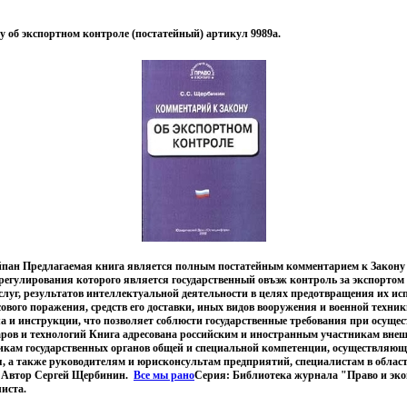
 об экспортном контроле (постатейный) артикул 9989a.
йпан Предлагаемая книга является полным постатейным комментарием к Закону
регулирования которого является государственный овъэж контроль за экспортом 
слуг, результатов интеллектуальной деятельности в целях предотвращения их ис
ового поражения, средств его доставки, иных видов вооружения и военной техни
 и инструкции, что позволяет соблюсти государственные требования при осущес
ров и технологий Книга адресована российским и иностранным участникам вне
никам государственных органов общей и специальной компетенции, осуществляю
я, а также руководителям и юрисконсультам предприятий, специалистам в обла
й Автор Сергей Щербинин.
Все мы рано
Серия: Библиотека журнала "Право и эк
иста.