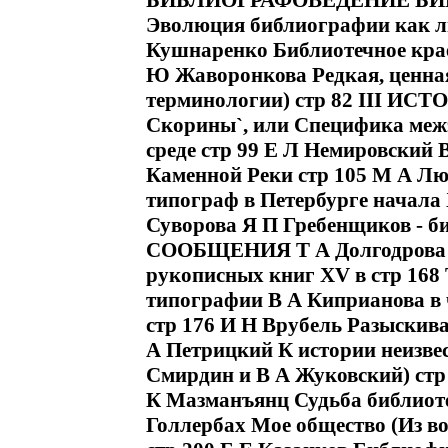
БИБЛИОГРАФОВЕДЕНИЕ БИБ
Эволюция библиографии как ли
Кушнаренко Библиотечное краев
Ю Жаворонкова Редкая, ценна
терминологии) стр 82 III И
Скорины`, или Специфика меж
среде стр 99 Е Л Немировский
Каменной Реки стр 105 М А Лю
типограф в Петербурге начал
Суворова Я П Гребенщиков - б
СООБЩЕНИЯ Т А Долгодрова О
рукописных книг XV в стр 168
типографии В А Киприанова в
стр 176 И Н Врубель Разыскива
А Петрицкий К истории неизве
Смирдин и В А Жуковский) с
К Мазманъянц Судьба библиоте
Голлербах Мое общество (Из в