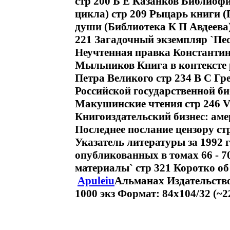
стр 200 Б Е Казанков Библиоф
цикла) стр 209 Рыцарь книги (
души (Библиотека К П Авдеева
221 Загадочный экземпляр `Пе
Неучтенная правка Константи
Мыльников Книга в контексте р
Петра Великого стр 234 В С Гр
Российской государственной би
Макушинские чтения стр 246 
Книгоиздательский бизнес: ам
Последнее послание цензору ст
Указатель литературы за 1992 г
опубликованных в томах 66 - 7
материалы` стр 321 Коротко об 
Apuleiu
Альманах Издательство
1000 экз Формат: 84x104/32 (~2