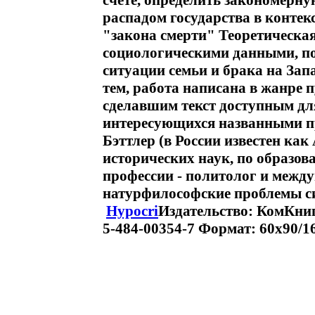
счете, определить закономерну
распадом государства в контек
"закона смерти" Теоретическа
социологическими данными, 
ситуации семьи и брака на Запа
тем, работа написана в жанре п
сделавшим текст доступным дл
интересующихся названными п
Бэттлер (в России известен как
исторических наук, по образов
профессии - политолог и между
натурфилософские проблемы си
Hypocri
Издательство: КомКниг
5-484-00354-7 Формат: 60x90/16