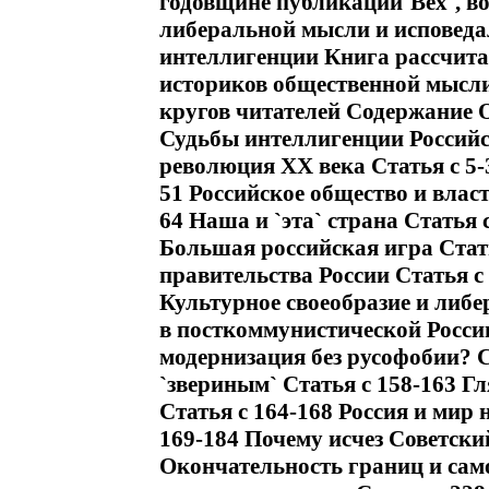
годовщине публикации`Вех`, в
либеральной мысли и исповеда
интеллигенции Книга рассчитан
историков общественной мысли
кругов читателей Содержание О
Судьбы интеллигенции Российс
революция XX века Статья c 5-
51 Российское общество и власт
64 Наша и `эта` страна Статья 
Большая российская игра Стат
правительства России Статья c
Культурное своеобразие и либ
в посткоммунистической России
модернизация без русофобии? С
`звериным` Статья c 158-163 Гл
Статья c 164-168 Россия и мир 
169-184 Почему исчез Советски
Окончательность границ и само